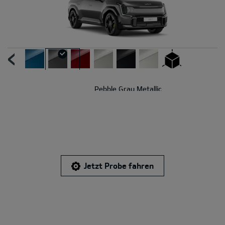
UR
N
Pebble Gray Metallic
Jetzt Probe fahren