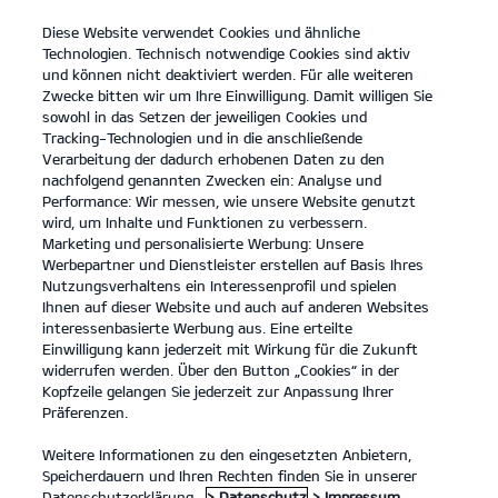
Diese Website verwendet Cookies und ähnliche
open
Technologien. Technisch notwendige Cookies sind aktiv
menu
und können nicht deaktiviert werden. Für alle weiteren
KONTAKT
Zwecke bitten wir um Ihre Einwilligung. Damit willigen Sie
sowohl in das Setzen der jeweiligen Cookies und
Tracking-Technologien und in die anschließende
Der EV9 GT
Probefahrt
Verarbeitung der dadurch erhobenen Daten zu den
nachfolgend genannten Zwecken ein: Analyse und
...
...
DER EV9 GT
Performance: Wir messen, wie unsere Website genutzt
Der neue Kia EV9 GT.
wird, um Inhalte und Funktionen zu verbessern.
Marketing und personalisierte Werbung: Unsere
Werbepartner und Dienstleister erstellen auf Basis Ihres
Vollelektrische SUV-Power.
Nutzungsverhaltens ein Interessenprofil und spielen
Ihnen auf dieser Website und auch auf anderen Websites
interessenbasierte Werbung aus. Eine erteilte
Einwilligung kann jederzeit mit Wirkung für die Zukunft
widerrufen werden. Über den Button „Cookies“ in der
Kopfzeile gelangen Sie jederzeit zur Anpassung Ihrer
Präferenzen.
Weitere Informationen zu den eingesetzten Anbietern,
Speicherdauern und Ihren Rechten finden Sie in unserer
Datenschutzerklärung.
> Datenschutz
> Impressum