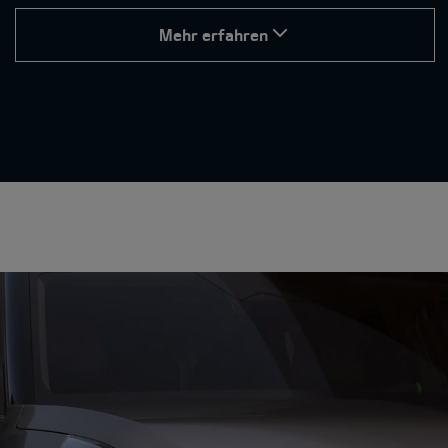
Mehr erfahren
Exklusive GT-Features.
Fahrmodi für jede Situation.
Wähle den passenden Fahrmodus für deinen Stil und
jede Strecke:
Eco und Normal stehen für maximale Effizienz und
sanftes Fahrverhalten – ideal für den Alltag.
Sport-Modus sorgt für ein direkteres