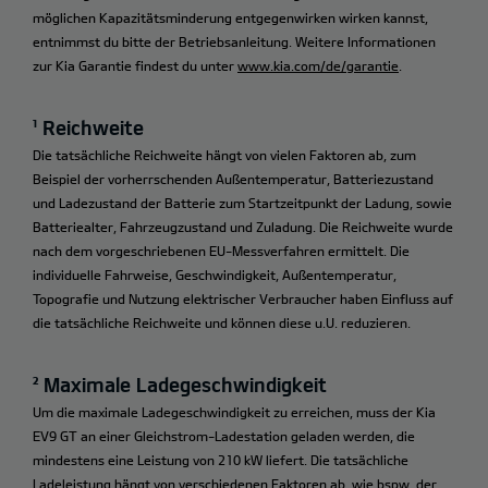
möglichen Kapazitätsminderung entgegenwirken wirken kannst,
entnimmst du bitte der Betriebsanleitung. Weitere Informationen
zur Kia Garantie findest du unter
www.kia.com/de/garantie
.
¹ Reichweite
Die tatsächliche Reichweite hängt von vielen Faktoren ab, zum
Beispiel der vorherrschenden Außentemperatur, Batteriezustand
und Ladezustand der Batterie zum Startzeitpunkt der Ladung, sowie
Batteriealter, Fahrzeugzustand und Zuladung. Die Reichweite wurde
nach dem vorgeschriebenen EU-Messverfahren ermittelt. Die
individuelle Fahrweise, Geschwindigkeit, Außentemperatur,
Topografie und Nutzung elektrischer Verbraucher haben Einfluss auf
die tatsächliche Reichweite und können diese u.U. reduzieren.
² Maximale Ladegeschwindigkeit
Um die maximale Ladegeschwindigkeit zu erreichen, muss der Kia
EV9 GT an einer Gleichstrom-Ladestation geladen werden, die
mindestens eine Leistung von 210 kW liefert. Die tatsächliche
Ladeleistung hängt von verschiedenen Faktoren ab, wie bspw. der