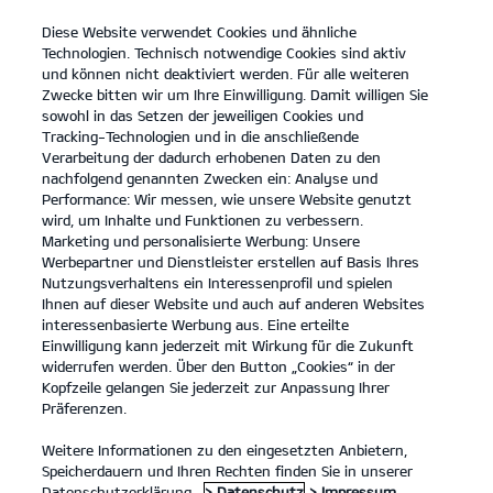
Diese Website verwendet Cookies und ähnliche
open
Technologien. Technisch notwendige Cookies sind aktiv
menu
und können nicht deaktiviert werden. Für alle weiteren
KONTAKT
Zwecke bitten wir um Ihre Einwilligung. Damit willigen Sie
sowohl in das Setzen der jeweiligen Cookies und
Tracking-Technologien und in die anschließende
PROBEFAHRT
Verarbeitung der dadurch erhobenen Daten zu den
nachfolgend genannten Zwecken ein: Analyse und
Performance: Wir messen, wie unsere Website genutzt
wird, um Inhalte und Funktionen zu verbessern.
Marketing und personalisierte Werbung: Unsere
Werbepartner und Dienstleister erstellen auf Basis Ihres
Nutzungsverhaltens ein Interessenprofil und spielen
Ihnen auf dieser Website und auch auf anderen Websites
Modelle
interessenbasierte Werbung aus. Eine erteilte
Einwilligung kann jederzeit mit Wirkung für die Zukunft
widerrufen werden. Über den Button „Cookies“ in der
Business
Kopfzeile gelangen Sie jederzeit zur Anpassung Ihrer
Präferenzen.
Angebote
Weitere Informationen zu den eingesetzten Anbietern,
Speicherdauern und Ihren Rechten finden Sie in unserer
Datenschutzerklärung.
> Datenschutz
> Impressum