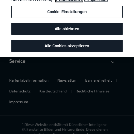
Elektromobilität
Cookie-Einstellungen
Aktuelles
Alle ablehnen
Über uns
Alle Cookies akzeptieren
Service
Reifenlabelinformation
Newsletter
Barrierefreiheit
Datenschutz
Kia Deutschland
Rechtliche Hinweise
Impressum
* Diese Website enthält mit Künstlicher Intelligenz
(KI) erstellte Bilder und Hintergründe. Diese dienen
ausschließlich der Veranschaulichung. *