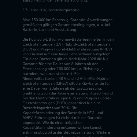
* 7-Jahre-Kia-Herstellergarantie
Max. 150.000 km Fahrzeug-Garantie. Abweichungen
gemäß den gültigen Garantiebedingungen, u. a. bei
Batterie, Lack und Ausstattung.
Die Hochvolt-Lithium-Ionen-Batterieeinheiten in den
Elektrofahrzeugen (EV), Hybrid-Elektrofahrzeugen
(HEV) und Plug-in Hybrid-Elektrofahrzeugen (PHEV)
von Kia sind auf eine lange Lebensdauer ausgelegt.
Für diese Batterien gilt ab Modelljahr 2026 die Kia-
Garantie für eine Dauer von 8 Jahren ab der
Erstzulassung oder 160.000 km Laufleistung, je
nachdem, was zuerst eintritt. Für
Niedervoltbatterien (48 V und 12 V) in Mild-Hybrid-
Elektrofahrzeugen (MHEV) gilt die Kia-Garantie für
eine Dauer von 2 Jahren ab der Erstzulassung,
unabhängig von der Kilometerleistung. Ausschließlich
bei den Elektrofahrzeugen (EV) und Plug-in Hybrid-
Elektrofahrzeugen (PHEV) garantiert Kia eine
Batteriekapazität von 70 %. Die
Kapazitätsminderung der Batterie in HEV- und
MHEV-Fahrzeugen ist nicht durch die Garantie
abgedeckt. Wie du einer möglichen
Kapazitätsminderung entgegenwirken kannst,
entnimmst du bitte der Betriebsanleitung. Weitere
Informationen zur Kia-Garantie findest du unter